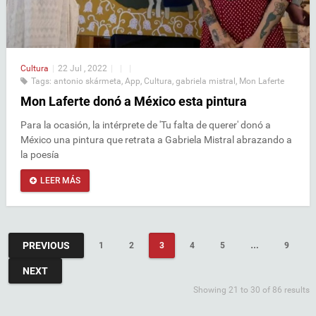
Cultura
|
22 Jul , 2022
|
|
|
Tags:
antonio skármeta
,
App
,
Cultura
,
gabriela mistral
,
Mon Laferte
Mon Laferte donó a México esta pintura
Para la ocasión, la intérprete de 'Tu falta de querer' donó a
México una pintura que retrata a Gabriela Mistral abrazando a
la poesía
LEER MÁS
PREVIOUS
1
2
3
4
5
…
9
NEXT
Showing 21 to 30 of 86 results