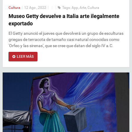
Cultura
|
12 Ago , 2022
|
|
|
Tags:
App
,
Arte
,
Cultura
Museo Getty devuelve a Italia arte ilegalmente
exportado
El Getty anunció el jueves que devolverá un grupo de esculturas
griegas de terracota de tamaño casi natural conocidas como
'Orfeo y las sirenas', que se cree que datan del siglo IV a.C.
LEER MÁS