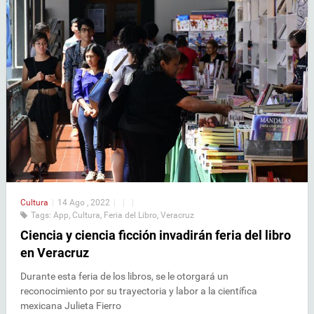
Cultura
|
14 Ago , 2022
|
|
|
Tags:
App
,
Cultura
,
Feria del Libro
,
Veracruz
Ciencia y ciencia ficción invadirán feria del libro
en Veracruz
Durante esta feria de los libros, se le otorgará un
reconocimiento por su trayectoria y labor a la científica
mexicana Julieta Fierro