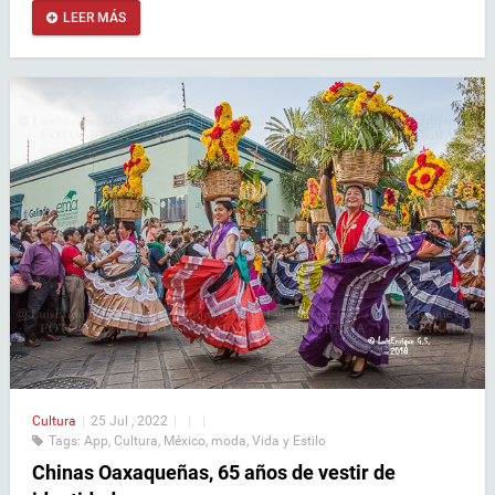
LEER MÁS
Cultura
|
25 Jul , 2022
|
|
|
Tags:
App
,
Cultura
,
México
,
moda
,
Vida y Estilo
Chinas Oaxaqueñas, 65 años de vestir de