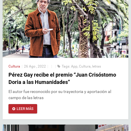
Cultura
|
26 Ago , 2022
|
|
|
Tags:
App
,
Cultura
,
letras
Pérez Gay recibe el premio “Juan Crisóstomo
Doria a las Humanidades”
El autor fue reconocido por su trayectoria y aportación al
campo de las letras
LEER MÁS