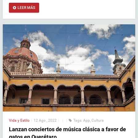
LEER MÁS
Vida y Estilo
|
12 Ago , 2022
|
|
|
Tags:
App
,
Cultura
Lanzan conciertos de música clásica a favor de
gatos en Querétaro