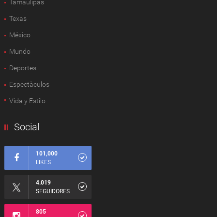
Tamaulipas
Texas
México
Mundo
Deportes
Espectàculos
Vida y Estilo
Social
101,000
LIKES
4.019
SEGUIDORES
805