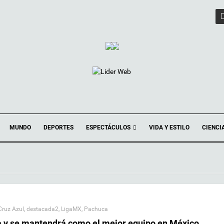
ESPECTÁCULOS
MUNDO
DEPORTES
VIDA Y ESTILO
CIENCI
Cruz Azul
,
destacada2
,
LigaMX
,
Pachuca
a y se mantendrá como el mejor equipo en México