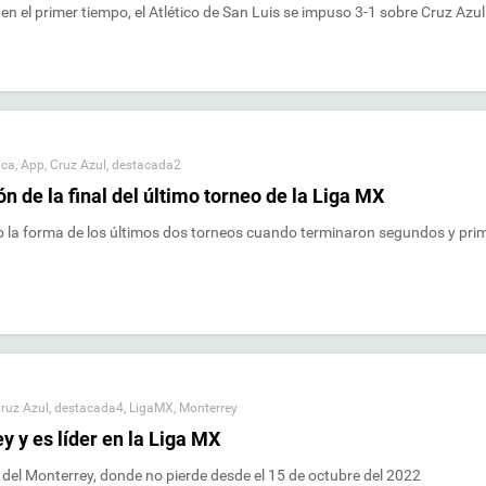
en el primer tiempo, el Atlético de San Luis se impuso 3-1 sobre Cruz Azul
ica
,
App
,
Cruz Azul
,
destacada2
n de la final del último torneo de la Liga MX
 la forma de los últimos dos torneos cuando terminaron segundos y pri
ruz Azul
,
destacada4
,
LigaMX
,
Monterrey
y y es líder en la Liga MX
 del Monterrey, donde no pierde desde el 15 de octubre del 2022