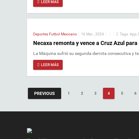
LEER MÁS
Deportes
Futbol Mexicano
|
16 Mar , 2024
|
|
|
Tags:
App
,
Necaxa remonta y vence a Cruz Azul para 
La Máquina sufrió su segunda derrota consecutiva y t
LEER MÁS
PREVIOUS
1
2
3
4
5
6