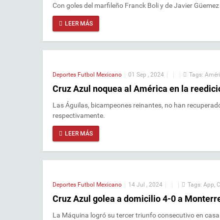
Con goles del marfileño Franck Boli y de Javier Güemez 
LEER MÁS
Deportes
Futbol Mexicano
|
01 Sep , 2024
|
|
|
Tags:
Amér
Cruz Azul noquea al América en la reedició
Las Águilas, bicampeones reinantes, no han recuperado
respectivamente.
LEER MÁS
Deportes
Futbol Mexicano
|
14 Jul , 2024
|
|
|
Tags:
App
,
C
Cruz Azul golea a domicilio 4-0 a Monterre
La Máquina logró su tercer triunfo consecutivo en casa