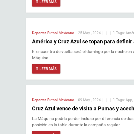
LEER MÁS
Deportes
Futbol Mexicano
|
25 May , 2024
|
|
|
Tags:
Amér
América y Cruz Azul se topan para definir
El encuentro de vuelta será el domingo por la noche en
Máquina
LEER MÁS
Deportes
Futbol Mexicano
|
09 May , 2024
|
|
|
Tags:
App
,
Cruz Azul vence de visita a Pumas y acec
La Máquina podría perder incluso por diferencia de dos 
posición en la tabla durante la campaña regular