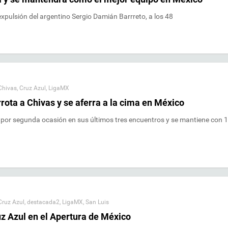
xpulsión del argentino Sergio Damián Barrreto, a los 48
Chivas
,
Cruz Azul
,
LigaMX
rota a Chivas y se aferra a la cima en México
ó por segunda ocasión en sus últimos tres encuentros y se mantiene con 
Cruz Azul
,
destacada2
,
LigaMX
,
San Luis
ruz Azul en el Apertura de México