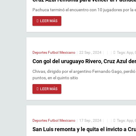
Pachuca terminó el encuentro con 10 jugadores por la e
LEER MÁS
Deportes
Futbol Mexicano
|
22 Sep , 2024
|
|
|
Tags:
App
,
Con gol del uruguayo Rivero, Cruz Azul der
Chivas, dirigido por el argentino Fernando Gago, perdi
puntos, en el quinto sitio
LEER MÁS
Deportes
Futbol Mexicano
|
17 Sep , 2024
|
|
|
Tags:
App
,
San Luis remonta y le quita el invicto a C