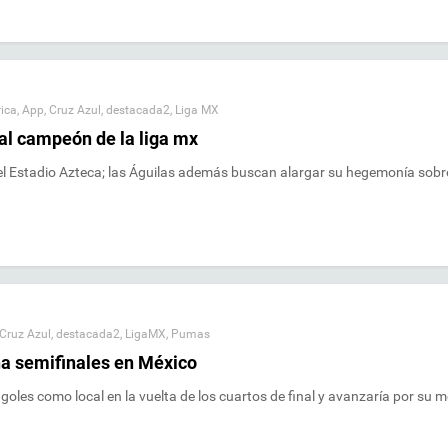
ica
,
App
,
Cruz Azul
,
destacada2
,
Liga MX
 al campeón de la liga mx
 el Estadio Azteca; las Águilas además buscan alargar su hegemonía sobr
Cruz Azul
,
destacada2
,
LigaMX
,
Pumas
ha semifinales en México
goles como local en la vuelta de los cuartos de final y avanzaría por su m