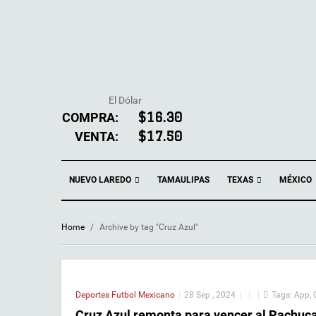
El Dólar
COMPRA:
$16.30
VENTA:
$17.50
NUEVO LAREDO
TEXAS
TAMAULIPAS
MÉXICO
Home
/
Archive by tag "Cruz Azul"
Deportes
Futbol Mexicano
|
28 Sep , 2024
|
|
|
Tags:
App
,
Cruz Azul remonta para vencer al Pachuc