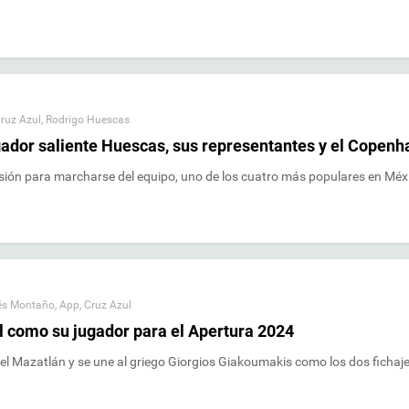
ruz Azul
,
Rodrigo Huescas
gador saliente Huescas, sus representantes y el Copen
cisión para marcharse del equipo, uno de los cuatro más populares en Méx
és Montaño
,
App
,
Cruz Azul
como su jugador para el Apertura 2024
l Mazatlán y se une al griego Giorgios Giakoumakis como los dos fichaje