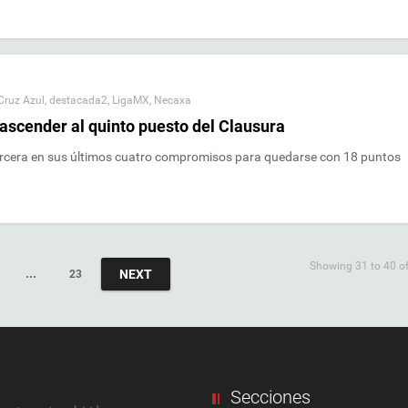
Cruz Azul
,
destacada2
,
LigaMX
,
Necaxa
ascender al quinto puesto del Clausura
ercera en sus últimos cuatro compromisos para quedarse con 18 puntos
Showing 31 to 40 of
NEXT
…
23
Secciones