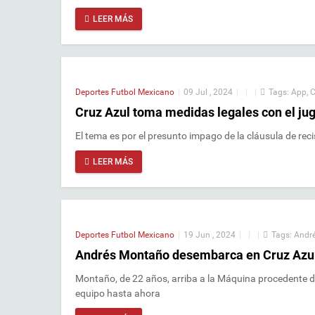
LEER MÁS
Deportes
Futbol Mexicano
|
09 Jul , 2024
|
|
|
Tags:
App
,
C
Cruz Azul toma medidas legales con el ju
El tema es por el presunto impago de la cláusula de re
LEER MÁS
Deportes
Futbol Mexicano
|
19 Jun , 2024
|
|
|
Tags:
Andr
Andrés Montaño desembarca en Cruz Azul 
Montaño, de 22 años, arriba a la Máquina procedente de
equipo hasta ahora