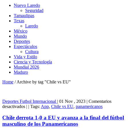
Nuevo Laredo
Seguridad
Tamaulipas
Texas
Laredo
México
Mundo
Deportes
Espectáculos
Cultura
Vida y Estilo
Ciencia y Tecnología
Mundial 2026
Maduro
Home
/
Archive by tag "Chile vs EU"
Deportes
Futbol Internacional
|
01 Nov , 2023
|
Comentarios
en
desactivados
|
|
Tags:
App
,
Chile vs EU
,
panamericanos
Chile
derrota
Chile derrota 1-0 a EU y avanza a la final del fútbol
1-
masculino de los Panamericanos
0