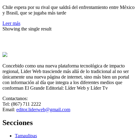
a
Chile espera por su rival que saldrá del enfrentamiento entre México
EU
y Brasil, que se jugaba más tarde
y
avanza
Leer más
a
Showing the single result
la
final
del
fútbol
masculino
de
los
Concebido como una nueva plataforma tecnológica de impacto
Panamericanos
regional, Lider Web trasciende más allá de lo tradicional al no ser
únicamente una nueva página de internet, sino más bien un portal
con información al día que integra a los diferentes medios que
conforman El Grande Editorial: Líder Web y Líder Tv
Contactanos:
Tel: (867) 711 2222
Email:
editor.liderweb@gmail.com
Secciones
Tamaulipas