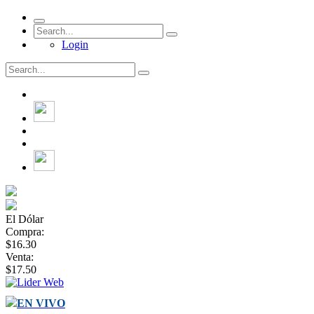
Login
El Dólar
Compra:
$16.30
Venta:
$17.50
EN VIVO