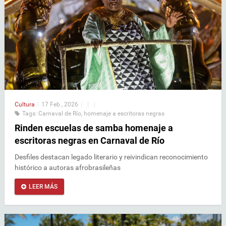
Cultura
|
17 Feb , 2026
|
|
|
Tags:
Carnaval de Río
,
homenaje a escritoras negras
Rinden escuelas de samba homenaje a
escritoras negras en Carnaval de Río
Desfiles destacan legado literario y reivindican reconocimiento
histórico a autoras afrobrasileñas
LEER MÁS