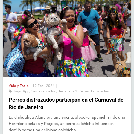
Vida y Estilo
|
10 Feb , 2024
|
|
|
Tags:
App
,
Carnaval de Río
,
destacada4
,
Perros disfrazados
Perros disfrazados participan en el Carnaval de
Río de Janeiro
La chihuahua Alana era una sirena, el cocker spaniel Trinde una
Hermione peluda y Paçoca, un perro salchicha influencer,
desfiló como una deliciosa salchicha.