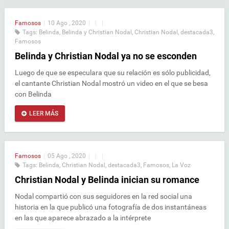
Famosos
|
10 Ago , 2020
|
|
|
Tags:
Belinda
,
Belinda y Christian Nodal
,
Christian Nodal
,
destacada3
,
Famosos
Belinda y Christian Nodal ya no se esconden
Luego de que se especulara que su relación es sólo publicidad,
el cantante Christian Nodal mostró un video en el que se besa
con Belinda
LEER MÁS
Famosos
|
05 Ago , 2020
|
|
|
Tags:
Belinda
,
Christian Nodal
,
destacada3
,
Famosos
,
La Voz
Christian Nodal y Belinda inician su romance
Nodal compartió con sus seguidores en la red social una
historia en la que publicó una fotografía de dos instantáneas
en las que aparece abrazado a la intérprete