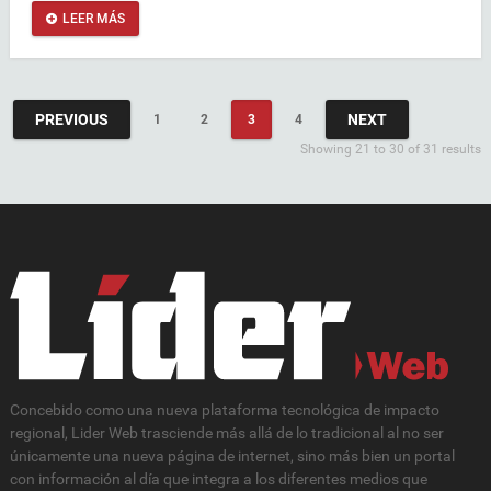
LEER MÁS
PREVIOUS
NEXT
1
2
3
4
Showing 21 to 30 of 31 results
Concebido como una nueva plataforma tecnológica de impacto
regional, Lider Web trasciende más allá de lo tradicional al no ser
únicamente una nueva página de internet, sino más bien un portal
con información al día que integra a los diferentes medios que