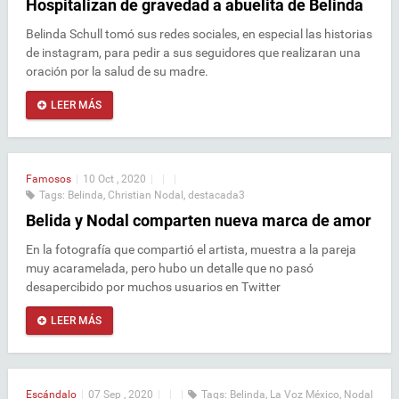
Hospitalizan de gravedad a abuelita de Belinda
Belinda Schull tomó sus redes sociales, en especial las historias
de instagram, para pedir a sus seguidores que realizaran una
oración por la salud de su madre.
LEER MÁS
Famosos
|
10 Oct , 2020
|
|
|
Tags:
Belinda
,
Christian Nodal
,
destacada3
Belida y Nodal comparten nueva marca de amor
En la fotografía que compartió el artista, muestra a la pareja
muy acaramelada, pero hubo un detalle que no pasó
desapercibido por muchos usuarios en Twitter
LEER MÁS
Escándalo
|
07 Sep , 2020
|
|
|
Tags:
Belinda
,
La Voz México
,
Nodal