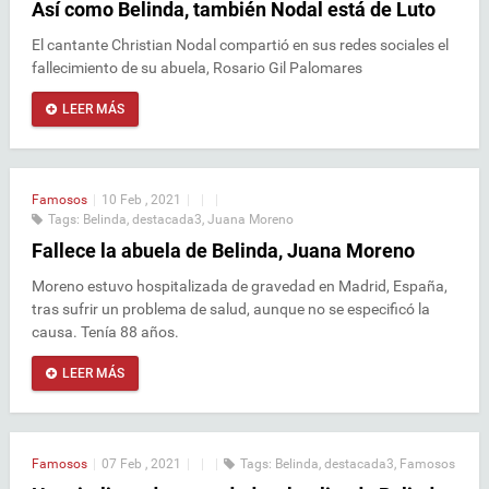
Así como Belinda, también Nodal está de Luto
El cantante Christian Nodal compartió en sus redes sociales el
fallecimiento de su abuela, Rosario Gil Palomares
LEER MÁS
Famosos
|
10 Feb , 2021
|
|
|
Tags:
Belinda
,
destacada3
,
Juana Moreno
Fallece la abuela de Belinda, Juana Moreno
Moreno estuvo hospitalizada de gravedad en Madrid, España,
tras sufrir un problema de salud, aunque no se especificó la
causa. Tenía 88 años.
LEER MÁS
Famosos
|
07 Feb , 2021
|
|
|
Tags:
Belinda
,
destacada3
,
Famosos