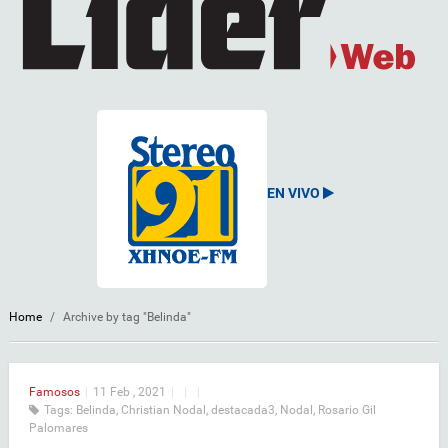
EN VIVO
Home
/
Archive by tag "Belinda"
Famosos
|
11 Feb , 2021
|
|
|
Tags:
Belinda
,
Christian Nodal
,
destacada3
,
Nodal
,
Rosario Gil
Palomares