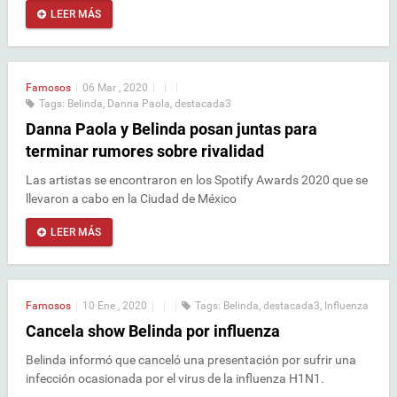
LEER MÁS
Famosos
|
06 Mar , 2020
|
|
|
Tags:
Belinda
,
Danna Paola
,
destacada3
Danna Paola y Belinda posan juntas para
terminar rumores sobre rivalidad
Las artistas se encontraron en los Spotify Awards 2020 que se
llevaron a cabo en la Ciudad de México
LEER MÁS
Famosos
|
10 Ene , 2020
|
|
|
Tags:
Belinda
,
destacada3
,
Influenza
Cancela show Belinda por influenza
Belinda informó que canceló una presentación por sufrir una
infección ocasionada por el virus de la influenza H1N1.