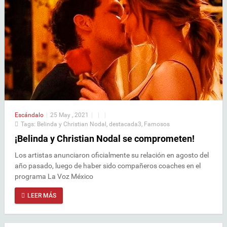
Escándalo
|
25 May , 2021
|
|
|
Tags:
Belinda y Christian Nodal
,
destacada3
,
Famosos
¡Belinda y Christian Nodal se comprometen!
Los artistas anunciaron oficialmente su relación en agosto del
año pasado, luego de haber sido compañeros coaches en el
programa La Voz México
LEER MÁS