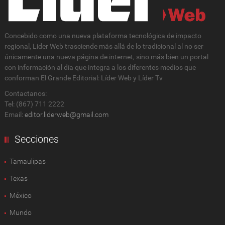
Concebido como una nueva plataforma tecnológica de impacto
regional, Lider Web trasciende más allá de lo tradicional al no ser
únicamente una nueva página de internet, sino más bien un portal
con información al día que integra a los diferentes medios que
conforman El Grande Editorial: Líder Web y Líder Tv
Contactanos:
Tel: (867) 711 2222
Email:
editor.liderweb@gmail.com
Secciones
Tamaulipas
Texas
México
Mundo