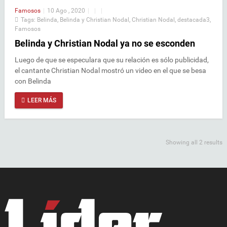
Famosos
|
10 Ago , 2020
|
|
|
Tags:
Belinda
,
Belinda y Christian Nodal
,
Christian Nodal
,
destacada3
,
Famosos
Belinda y Christian Nodal ya no se esconden
Luego de que se especulara que su relación es sólo publicidad,
el cantante Christian Nodal mostró un video en el que se besa
con Belinda
LEER MÁS
Showing all 2 results