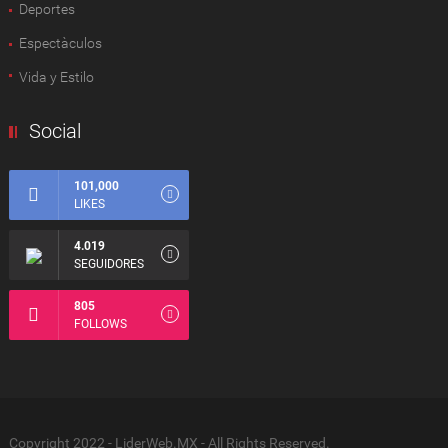
Deportes
Espectàculos
Vida y Estilo
Social
101,000
LIKES
4.019
SEGUIDORES
805
FOLLOWS
Copyright 2022 - LiderWeb.MX - All Rights Reserved.