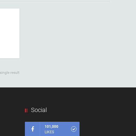
ingle result
Social
101,000
LIKES