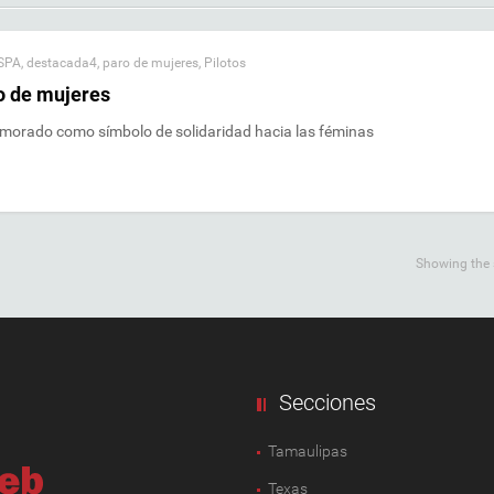
SPA
,
destacada4
,
paro de mujeres
,
Pilotos
ro de mujeres
 morado como símbolo de solidaridad hacia las féminas
Showing the s
Secciones
Tamaulipas
Texas