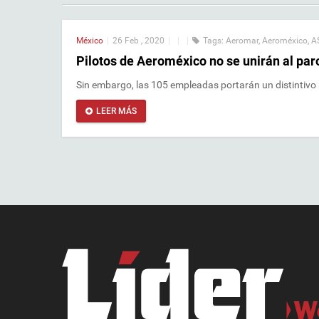
México
|
26 Feb , 2020
|
|
|
Tags:
Aeromar
,
Aeroméxico
,
A
Pilotos de Aeroméxico no se unirán al pa
Sin embargo, las 105 empleadas portarán un distintivo
LEER MÁS