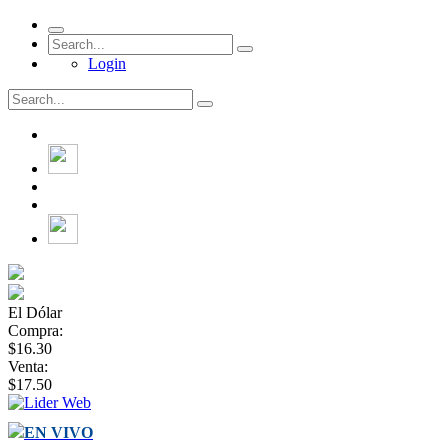
Login
El Dólar
Compra:
$16.30
Venta:
$17.50
EN VIVO