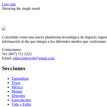
la
Leer más
Garza
Showing the single result
y
a
Samuel
García
Concebido como una nueva plataforma tecnológica de impacto regional,
información al día que integra a los diferentes medios que conforman
Contactanos:
Tel: (867) 711 2222
Email:
editor.liderweb@gmail.com
Secciones
Tamaulipas
Texas
México
Mundo
Deportes
Espectàculos
Vida y Estilo