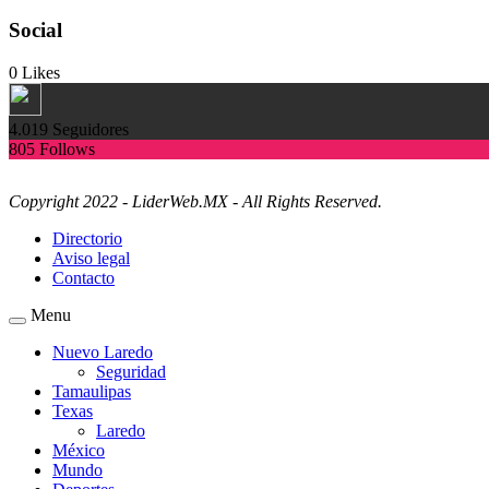
Social
0
Likes
4.019
Seguidores
805
Follows
Copyright 2022 - LiderWeb.MX - All Rights Reserved.
Directorio
Aviso legal
Contacto
Menu
Nuevo Laredo
Seguridad
Tamaulipas
Texas
Laredo
México
Mundo