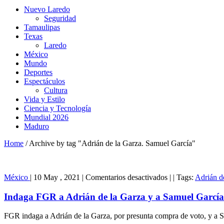
Nuevo Laredo
Seguridad
Tamaulipas
Texas
Laredo
México
Mundo
Deportes
Espectáculos
Cultura
Vida y Estilo
Ciencia y Tecnología
Mundial 2026
Maduro
Home
/
Archive by tag "Adrián de la Garza. Samuel García"
en
México
|
10 May , 2021
|
Comentarios desactivados
|
|
Tags:
Adrián d
Indaga
FGR
Indaga FGR a Adrián de la Garza y a Samuel García
a
Adrián
FGR indaga a Adrián de la Garza, por presunta compra de voto, y a S
de