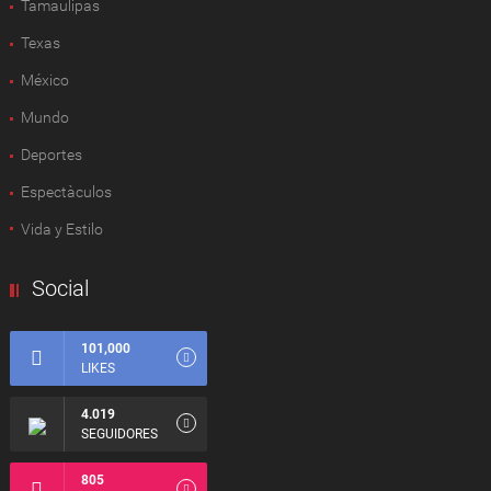
Tamaulipas
Texas
México
Mundo
Deportes
Espectàculos
Vida y Estilo
Social
101,000
LIKES
4.019
SEGUIDORES
805