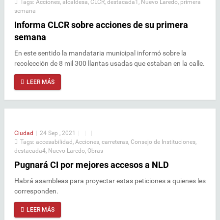
Tags:
Acciones
,
alcaldesa
,
CLCR
,
destacada1
,
Nuevo Laredo
,
primera
semana
Informa CLCR sobre acciones de su primera
semana
En este sentido la mandataria municipal informó sobre la
recolección de 8 mil 300 llantas usadas que estaban en la calle.
LEER MÁS
Ciudad
|
24 Sep , 2021
|
|
|
Tags:
accesabilidad
,
Acciones
,
carreteras
,
Consejo de Instituciones
,
destacada4
,
Nuevo Laredo
,
Obras
Pugnará CI por mejores accesos a NLD
Habrá asambleas para proyectar estas peticiones a quienes les
corresponden.
LEER MÁS