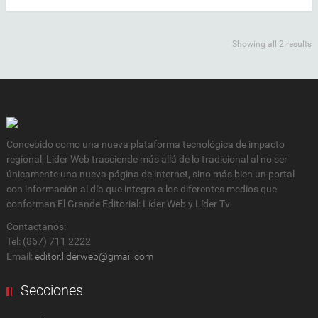
Showing all 2 results
Concebido como una nueva plataforma tecnológica de impacto
regional, Lider Web trasciende más allá de lo tradicional al no ser
únicamente una nueva página de internet, sino más bien un portal
con información al día que integra a los diferentes medios que
conforman El Grande Editorial: Líder Web y Líder Tv
Contactanos:
Tel: (867) 711 2222
Email:
editor.liderweb@gmail.com
Secciones