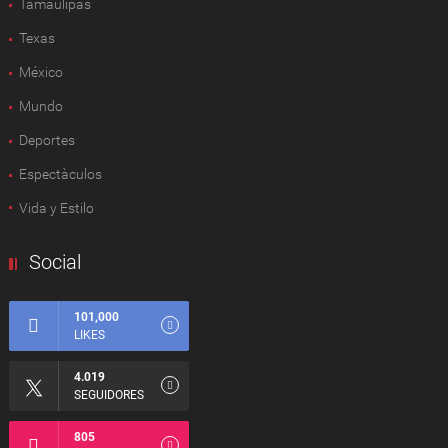
Tamaulipas
Texas
México
Mundo
Deportes
Espectàculos
Vida y Estilo
Social
101,000
LIKES
4.019
SEGUIDORES
805