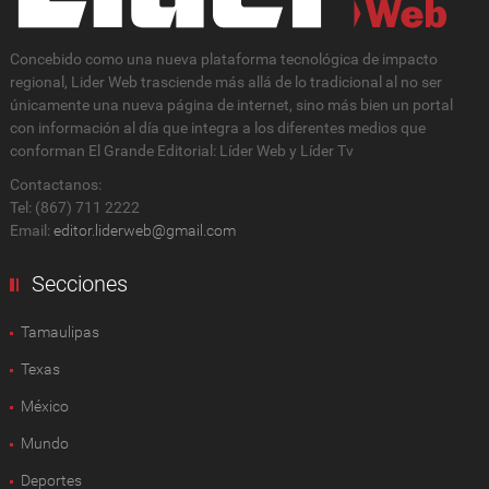
Concebido como una nueva plataforma tecnológica de impacto
regional, Lider Web trasciende más allá de lo tradicional al no ser
únicamente una nueva página de internet, sino más bien un portal
con información al día que integra a los diferentes medios que
conforman El Grande Editorial: Líder Web y Líder Tv
Contactanos:
Tel: (867) 711 2222
Email:
editor.liderweb@gmail.com
Secciones
Tamaulipas
Texas
México
Mundo
Deportes