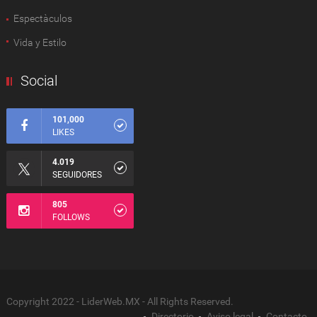
Espectàculos
Vida y Estilo
Social
101,000
LIKES
4.019
SEGUIDORES
805
FOLLOWS
Copyright 2022 - LiderWeb.MX - All Rights Reserved.
Directorio
Aviso legal
Contacto