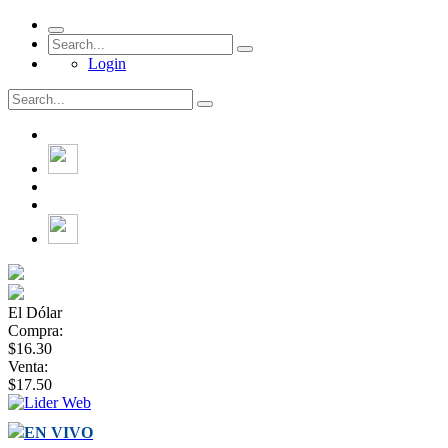
Login
El Dólar
Compra:
$16.30
Venta:
$17.50
EN VIVO