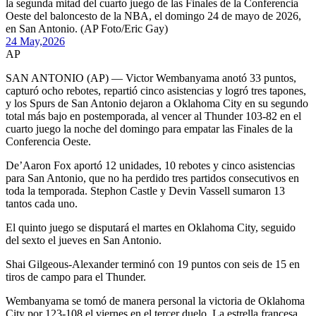
la segunda mitad del cuarto juego de las Finales de la Conferencia
Oeste del baloncesto de la NBA, el domingo 24 de mayo de 2026,
en San Antonio. (AP Foto/Eric Gay)
24 May,
2026
AP
SAN ANTONIO (AP) — Victor Wembanyama anotó 33 puntos,
capturó ocho rebotes, repartió cinco asistencias y logró tres tapones,
y los Spurs de San Antonio dejaron a Oklahoma City en su segundo
total más bajo en postemporada, al vencer al Thunder 103-82 en el
cuarto juego la noche del domingo para empatar las Finales de la
Conferencia Oeste.
De’Aaron Fox aportó 12 unidades, 10 rebotes y cinco asistencias
para San Antonio, que no ha perdido tres partidos consecutivos en
toda la temporada. Stephon Castle y Devin Vassell sumaron 13
tantos cada uno.
El quinto juego se disputará el martes en Oklahoma City, seguido
del sexto el jueves en San Antonio.
Shai Gilgeous-Alexander terminó con 19 puntos con seis de 15 en
tiros de campo para el Thunder.
Wembanyama se tomó de manera personal la victoria de Oklahoma
City por 123-108 el viernes en el tercer duelo. La estrella francesa