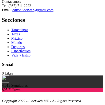
Contactanos:
Tel: (867) 711 2222
Email:
editor.liderweb@gmail.com
Secciones
Tamaulipas
Texas
México
Mundo
Deportes
Espectàculos
Vida y Estilo
Social
0
Likes
4.019
Seguidores
805
Follows
Copyright 2022 - LiderWeb.MX - All Rights Reserved.