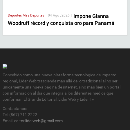
Impone Gianna
Deportes
Mas Deportes
|
04 Ago , 2026
|
Woodruff récord y conquista oro para Panamá
Concebido como una nueva plataforma tecnológica de impacto
regional, Lider Web trasciende más allá de lo tradicional al no ser
únicamente una nueva página de internet, sino más bien un portal
con información al día que integra a los diferentes medios que
conforman El Grande Editorial: Líder Web y Líder Tv
Contactanos:
Tel: (867) 711 2222
Email:
editor.liderweb@gmail.com