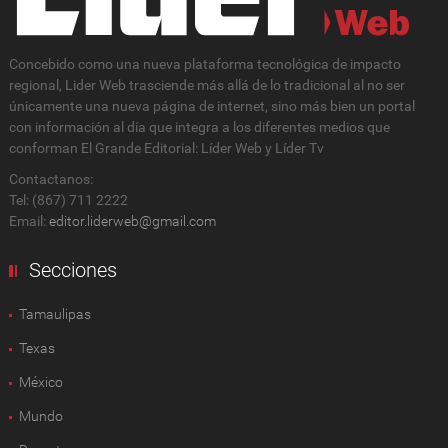
Concebido como una nueva plataforma tecnológica de impacto
regional, Lider Web trasciende más allá de lo tradicional al no ser
únicamente una nueva página de internet, sino más bien un portal
con información al día que integra a los diferentes medios que
conforman El Grande Editorial: Líder Web y Líder Tv
Contactanos:
Tel: (867) 711 2222
Email:
editor.liderweb@gmail.com
Secciones
Tamaulipas
Texas
México
Mundo