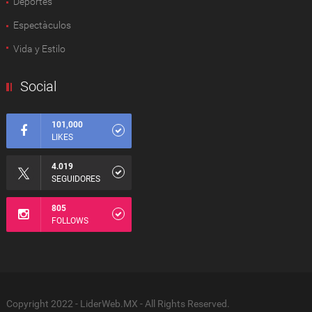
Deportes
Espectàculos
Vida y Estilo
Social
101,000
LIKES
4.019
SEGUIDORES
805
FOLLOWS
Copyright 2022 - LiderWeb.MX - All Rights Reserved.