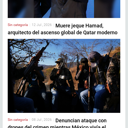
Muere jeque Hamad,
Sin categoría
|
12 Jul , 2026
|
arquitecto del ascenso global de Qatar moderno
Denuncian ataque con
Sin categoría
|
08 Jul , 2026
|
drones del crimen mientras México vivía el