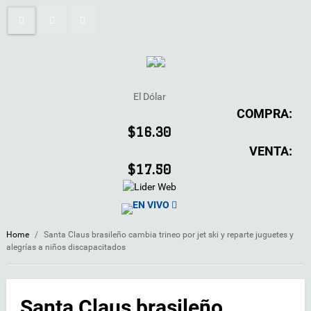
El Dólar
COMPRA:
$16.30
VENTA:
$17.50
EN VIVO
Home
/
Santa Claus brasileño cambia trineo por jet ski y reparte juguetes y
alegrías a niños discapacitados
Santa Claus brasileño