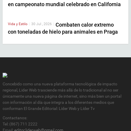
en campeonato mundial celebrado en California
Combaten calor extremo
Vida y Estilo
|
30 Jul , 2026
|
con toneladas de hielo para animales en Praga
Concebido como una nueva plataforma tecnológica de impacto
regional, Lider Web trasciende más allá de lo tradicional al no ser
únicamente una nueva página de internet, sino más bien un portal
con información al día que integra a los diferentes medios que
conforman El Grande Editorial: Líder Web y Líder Tv
Contactanos:
Tel: (867) 711 2222
Email:
editor.liderweb@gmail.com