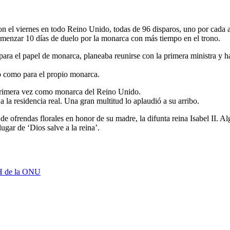
ron el viernes en todo Reino Unido, todas de 96 disparos, uno por cada añ
comenzar 10 días de duelo por la monarca con más tiempo en el trono.
para el papel de monarca, planeaba reunirse con la primera ministra y h
o como para el propio monarca.
 primera vez como monarca del Reino Unido.
a la residencia real. Una gran multitud lo aplaudió a su arribo.
e ofrendas florales en honor de su madre, la difunta reina Isabel II. Alg
ugar de ‘Dios salve a la reina’.
H de la ONU