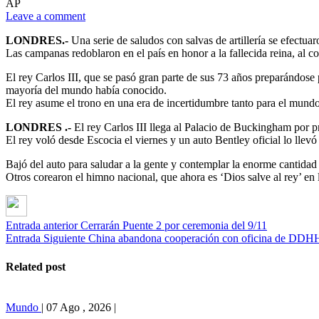
AP
Leave a comment
LONDRES.-
Una serie de saludos con salvas de artillería se efectua
Las campanas redoblaron en el país en honor a la fallecida reina, al 
El rey Carlos III, que se pasó gran parte de sus 73 años preparándose 
mayoría del mundo había conocido.
El rey asume el trono en una era de incertidumbre tanto para el mund
LONDRES .-
El rey Carlos III llega al Palacio de Buckingham por
El rey voló desde Escocia el viernes y un auto Bentley oficial lo llevó 
Bajó del auto para saludar a la gente y contemplar la enorme cantidad d
Otros corearon el himno nacional, que ahora es ‘Dios salve al rey’ en l
Entrada anterior
Cerrarán Puente 2 por ceremonia del 9/11
Entrada Siguiente
China abandona cooperación con oficina de DDH
Related post
Mundo
|
07 Ago , 2026
|