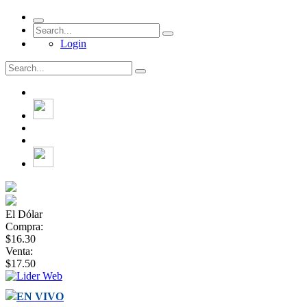
Login
El Dólar
Compra:
$16.30
Venta:
$17.50
EN VIVO