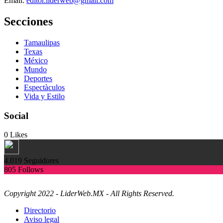
Email:
editor.liderweb@gmail.com
Secciones
Tamaulipas
Texas
México
Mundo
Deportes
Espectàculos
Vida y Estilo
Social
0
Likes
4.019
Seguidores
805
Follows
Copyright 2022 - LiderWeb.MX - All Rights Reserved.
Directorio
Aviso legal