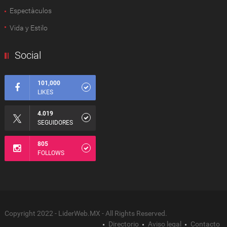
Espectàculos
Vida y Estilo
Social
101,000
LIKES
4.019
SEGUIDORES
805
FOLLOWS
Copyright 2022 - LiderWeb.MX - All Rights Reserved.
Directorio
Aviso legal
Contacto