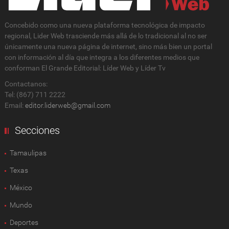
Concebido como una nueva plataforma tecnológica de impacto
regional, Lider Web trasciende más allá de lo tradicional al no ser
únicamente una nueva página de internet, sino más bien un portal
con información al día que integra a los diferentes medios que
conforman El Grande Editorial: Líder Web y Líder Tv
Contactanos:
Tel: (867) 711 2222
Email:
editor.liderweb@gmail.com
Secciones
Tamaulipas
Texas
México
Mundo
Deportes