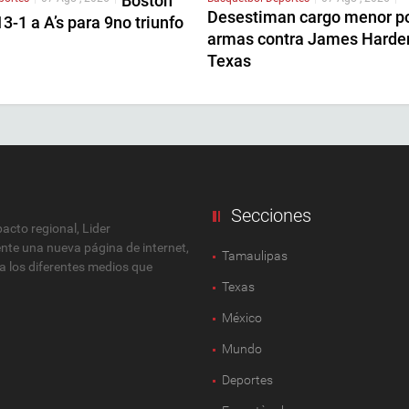
Boston
Desestiman cargo menor p
3-1 a A’s para 9no triunfo
armas contra James Harde
Texas
Secciones
cto regional, Lider
ente una nueva página de internet,
Tamaulipas
 a los diferentes medios que
Texas
México
Mundo
Deportes