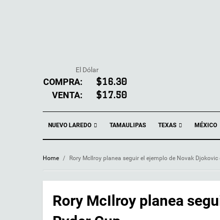
El Dólar
COMPRA:
$16.30
VENTA:
$17.50
NUEVO LAREDO
TEXAS
TAMAULIPAS
MÉXICO
Home
/
Rory McIlroy planea seguir el ejemplo de Novak Djokovic
Rory McIlroy planea segui