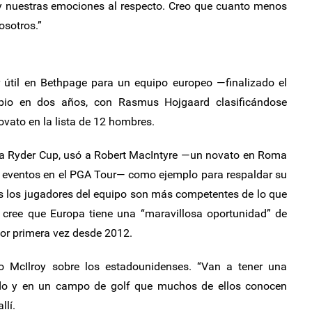
 y nuestras emociones al respecto. Creo que cuanto menos
osotros.”
 útil en Bethpage para un equipo europeo —finalizado el
io en dos años, con Rasmus Hojgaard clasificándose
vato en la lista de 12 hombres.
ava Ryder Cup, usó a Robert MacIntyre —un novato en Roma
a eventos en el PGA Tour— como ejemplo para respaldar su
s los jugadores del equipo son más competentes de lo que
s cree que Europa tiene una “maravillosa oportunidad” de
or primera vez desde 2012.
jo McIlroy sobre los estadounidenses. “Van a tener una
ado y en un campo de golf que muchos de ellos conocen
llí.