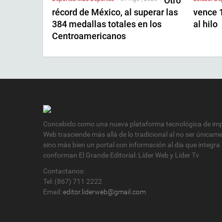
Otro
récord de México, al superar las
vence 1
384 medallas totales en los
al hilo
Centroamericanos
Concebido como una nueva plataforma tecnológica de impa
Web trasciende más allá de lo tradicional al no ser únicam
sino más bien un portal con información al día que integra
conforman El Grande Editorial: Líder Web y Líder Tv
Contactanos:
Tel: (867) 711 2222
Email:
editor.liderweb@gmail.com