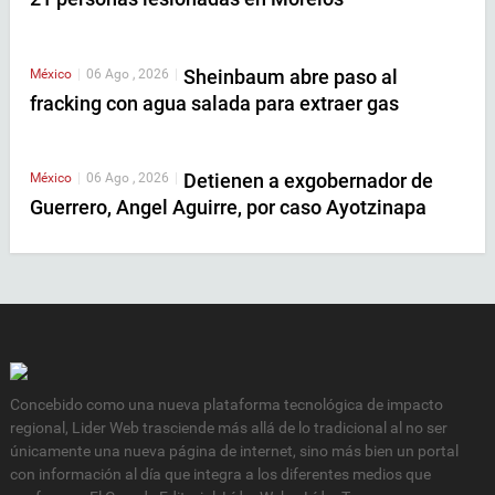
Sheinbaum abre paso al
México
|
06 Ago , 2026
|
fracking con agua salada para extraer gas
Detienen a exgobernador de
México
|
06 Ago , 2026
|
Guerrero, Angel Aguirre, por caso Ayotzinapa
Concebido como una nueva plataforma tecnológica de impacto
regional, Lider Web trasciende más allá de lo tradicional al no ser
únicamente una nueva página de internet, sino más bien un portal
con información al día que integra a los diferentes medios que