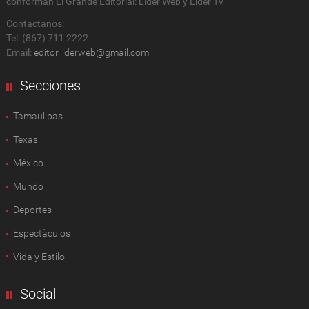
conforman El Grande Editorial: Líder Web y Líder Tv
Contactanos:
Tel: (867) 711 2222
Email:
editor.liderweb@gmail.com
Secciones
Tamaulipas
Texas
México
Mundo
Deportes
Espectàculos
Vida y Estilo
Social