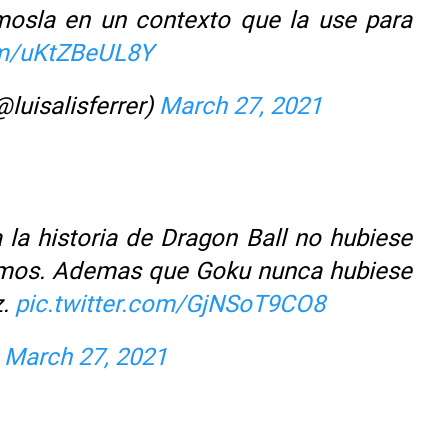
mosla en un contexto que la use para
com/uKtZBeUL8Y
uisalisferrer)
March 27, 2021
 la historia de Dragon Ball no hubiese
mos. Ademas que Goku nunca hubiese
z.
pic.twitter.com/GjNSoT9CO8
)
March 27, 2021