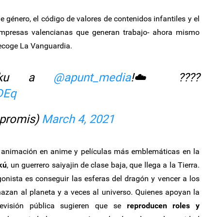
 género, el código de valores de contenidos infantiles y el
 empresas valencianas que generan trabajo- ahora mismo
recoge La Vanguardia.
Goku a
@apunt_media
!☁️????
DEq
promis)
March 4, 2021
 animación en anime y películas más emblemáticas en la
kú
, un guerrero saiyajin de clase baja, que llega a la Tierra.
onista es conseguir las esferas del dragón y vencer a los
nazan al planeta y a veces al universo. Quienes apoyan la
elevisión pública sugieren que se
reproducen roles y