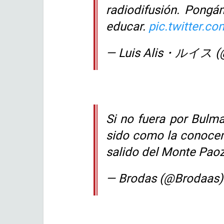
radiodifusión. Pongá
educar.
pic.twitter.
— Luis Alis・ルイス (@l
Si no fuera por Bulma
sido como la conoce
salido del Monte Pao
— Brodas (@Brodaas