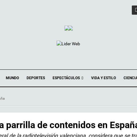
ESPECTÁCULOS
MUNDO
DEPORTES
VIDA Y ESTILO
CIENCI
aña
la parrilla de contenidos en Españ
ral de la radiotelevisión valenciana, considera que se tr