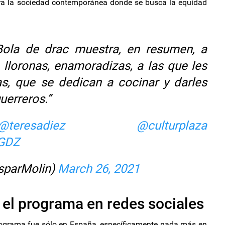
ra la sociedad contemporánea donde se busca la equidad
Bola de drac muestra, en resumen, a
 lloronas, enamoradizas, a las que les
s, que se dedican a cocinar y darles
uerreros.”
@teresadiez
@culturplaza
OGDZ
sparMolin)
March 26, 2021
 el programa en redes sociales
programa fue sólo en España, específicamente nada más en