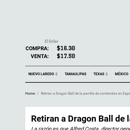
El Dólar
COMPRA:
$16.30
VENTA:
$17.50
NUEVO LAREDO
TEXAS
TAMAULIPAS
MÉXICO
Home
/
Retiran a Dragon Ball de la parrilla de contenidos en Esp
Retiran a Dragon Ball de 
La razón es que Alfred Costa, director gene