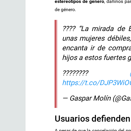
estereotipos de género
, dañinos pa
de género.
???? “La mirada de 
unas mujeres débiles,
encanta ir de compra
hijos a estos fuertes g
????????
https://t.co/DJP3Wi
— Gaspar Molín (@Ga
Usuarios defienden
A pesar de que la cancelación del 