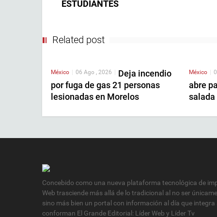
ESTUDIANTES
Related post
Deja incendio
México
|
06 Ago , 2026
|
México
|
0
por fuga de gas 21 personas
abre pa
lesionadas en Morelos
salada 
Concebido como una nueva plataforma tecnológica de impa
Web trasciende más allá de lo tradicional al no ser únicam
sino más bien un portal con información al día que integra
conforman El Grande Editorial: Líder Web y Líder Tv