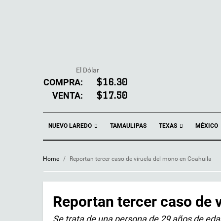
El Dólar
COMPRA:
$16.30
VENTA:
$17.50
NUEVO LAREDO
TEXAS
TAMAULIPAS
MÉXICO
Home
/
Reportan tercer caso de viruela del mono en Coahuila
Reportan tercer caso de 
Se trata de una persona de 29 años de eda