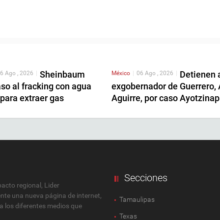
Sheinbaum
Detienen 
6 Ago , 2026
|
México
|
06 Ago , 2026
|
so al fracking con agua
exgobernador de Guerrero,
para extraer gas
Aguirre, por caso Ayotzina
Secciones
cto regional, Lider
ente una nueva página de internet,
Tamaulipas
 a los diferentes medios que
Texas