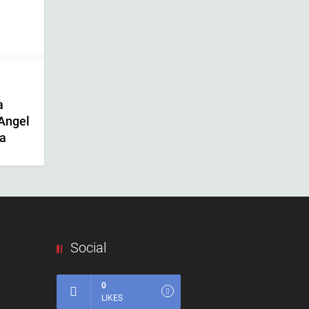
a
 Angel
pa
Social
0
LIKES