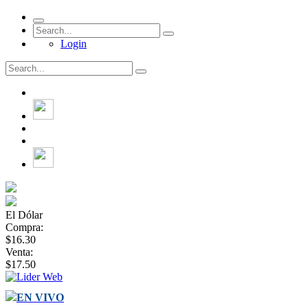
Login
El Dólar
Compra:
$16.30
Venta:
$17.50
EN VIVO