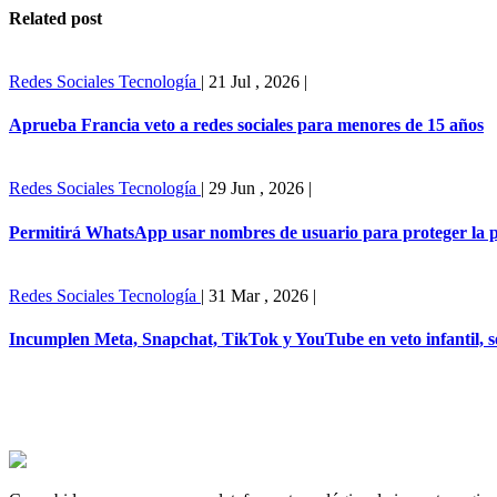
Related post
Redes Sociales
Tecnología
|
21 Jul , 2026
|
Aprueba Francia veto a redes sociales para menores de 15 años
Redes Sociales
Tecnología
|
29 Jun , 2026
|
Permitirá WhatsApp usar nombres de usuario para proteger la 
Redes Sociales
Tecnología
|
31 Mar , 2026
|
Incumplen Meta, Snapchat, TikTok y YouTube en veto infantil, s