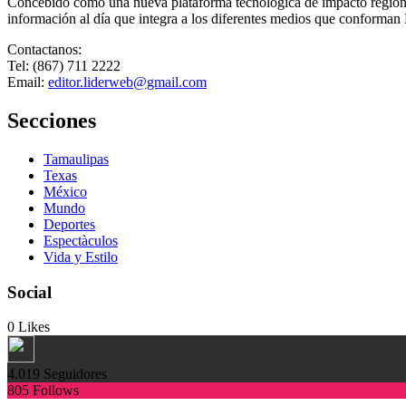
Concebido como una nueva plataforma tecnológica de impacto regional,
información al día que integra a los diferentes medios que conforman
Contactanos:
Tel: (867) 711 2222
Email:
editor.liderweb@gmail.com
Secciones
Tamaulipas
Texas
México
Mundo
Deportes
Espectàculos
Vida y Estilo
Social
0
Likes
4.019
Seguidores
805
Follows