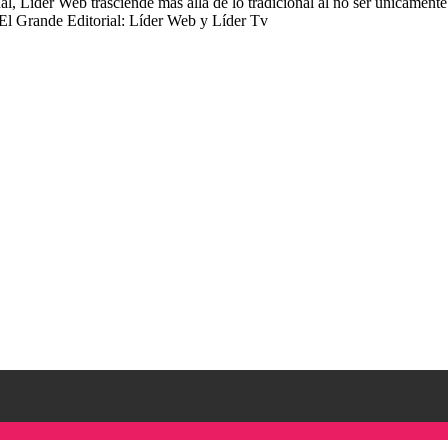
 Lider Web trasciende más allá de lo tradicional al no ser únicamente 
 El Grande Editorial: Líder Web y Líder Tv