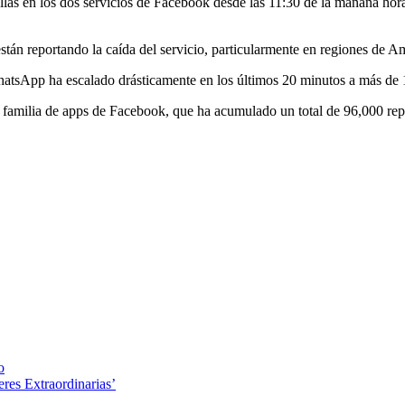
llas en los dos servicios de Facebook desde las 11:30 de la mañana hor
tán reportando la caída del servicio, particularmente en regiones de A
atsApp ha escalado drásticamente en los últimos 20 minutos a más de 
la familia de apps de Facebook, que ha acumulado un total de 96,000 re
o
res Extraordinarias’