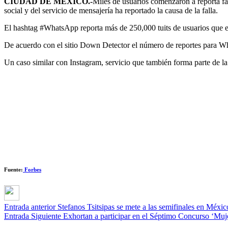
CIUDAD DE MÉXICO.-
Miles de usuarios comenzaron a reporta fa
social y del servicio de mensajería ha reportado la causa de la falla.
El hashtag #WhatsApp reporta más de 250,000 tuits de usuarios que es
De acuerdo con el sitio Down Detector el número de reportes para Wh
Un caso similar con Instagram, servicio que también forma parte de 
Fuente:
Forbes
Entrada anterior
Stefanos Tsitsipas se mete a las semifinales en Méxic
Entrada Siguiente
Exhortan a participar en el Séptimo Concurso ‘Muje