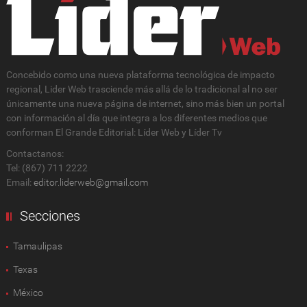
Concebido como una nueva plataforma tecnológica de impacto
regional, Lider Web trasciende más allá de lo tradicional al no ser
únicamente una nueva página de internet, sino más bien un portal
con información al día que integra a los diferentes medios que
conforman El Grande Editorial: Líder Web y Líder Tv
Contactanos:
Tel: (867) 711 2222
Email:
editor.liderweb@gmail.com
Secciones
Tamaulipas
Texas
México