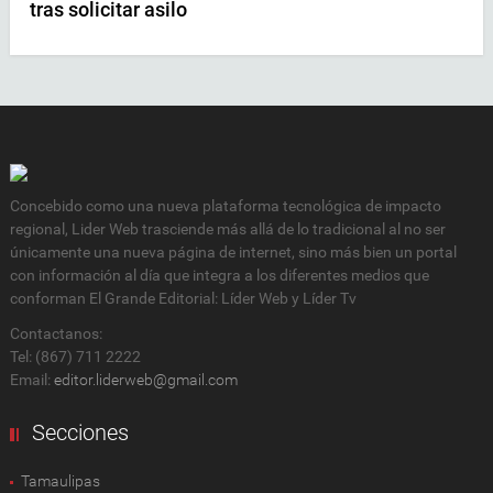
tras solicitar asilo
Concebido como una nueva plataforma tecnológica de impacto
regional, Lider Web trasciende más allá de lo tradicional al no ser
únicamente una nueva página de internet, sino más bien un portal
con información al día que integra a los diferentes medios que
conforman El Grande Editorial: Líder Web y Líder Tv
Contactanos:
Tel: (867) 711 2222
Email:
editor.liderweb@gmail.com
Secciones
Tamaulipas