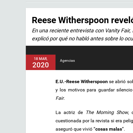
Reese Witherspoon revel
En una reciente entrevista con Vanity Fair,
explicó por qué no habló antes sobre lo ocu
18 MAR,
Agencias
2020
E.U.-Reese Witherspoon
se abrió so
y los motivos para guardar silenci
Fair
.
La actriz de
The Morning Show
, 
cuestionada por la revista si era peli
aseguró que vivió “
cosas malas
”.