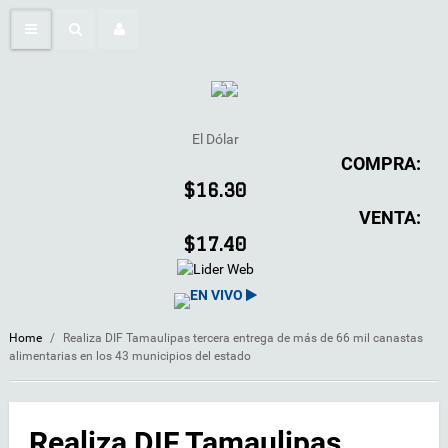
El Dólar
COMPRA:
$16.30
VENTA:
$17.40
EN VIVO
Home
/
Realiza DIF Tamaulipas tercera entrega de más de 66 mil canastas
alimentarias en los 43 municipios del estado
Realiza DIF Tamaulipas