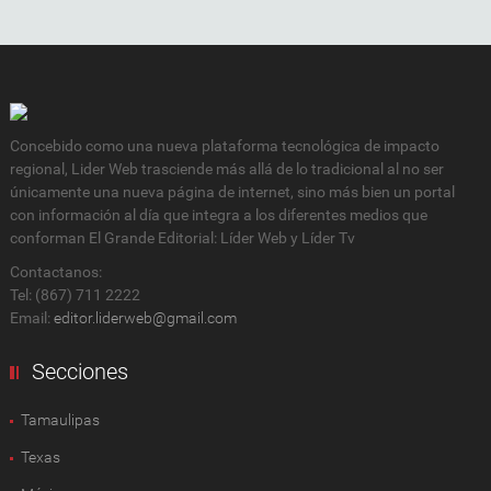
Concebido como una nueva plataforma tecnológica de impacto
regional, Lider Web trasciende más allá de lo tradicional al no ser
únicamente una nueva página de internet, sino más bien un portal
con información al día que integra a los diferentes medios que
conforman El Grande Editorial: Líder Web y Líder Tv
Contactanos:
Tel: (867) 711 2222
Email:
editor.liderweb@gmail.com
Secciones
Tamaulipas
Texas