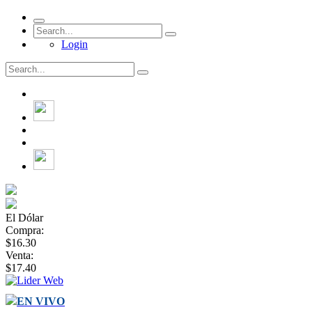
Login
El Dólar
Compra:
$16.30
Venta:
$17.40
EN VIVO