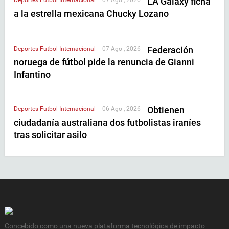
LA Galaxy ficha
Deportes
Futbol Internacional
|
07 Ago , 2026
|
a la estrella mexicana Chucky Lozano
Federación
Deportes
Futbol Internacional
|
07 Ago , 2026
|
noruega de fútbol pide la renuncia de Gianni
Infantino
Obtienen
Deportes
Futbol Internacional
|
06 Ago , 2026
|
ciudadanía australiana dos futbolistas iraníes
tras solicitar asilo
Concebido como una nueva plataforma tecnológica de impacto