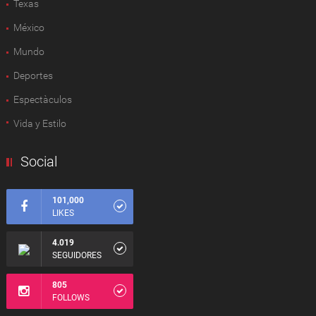
Texas
México
Mundo
Deportes
Espectàculos
Vida y Estilo
Social
101,000
LIKES
4.019
SEGUIDORES
805
FOLLOWS