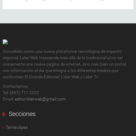
Concebido como una nueva plataforma tecnológica de impacto
regional, Lider Web trasciende más allá de lo tradicional al no ser
únicamente una nueva página de internet, sino más bien un portal
con información al día que integra a los diferentes medios que
conforman El Grande Editorial: Líder Web y Líder Tv
Contactanos:
Tel: (867) 711 2222
Email:
editor.liderweb@gmail.com
Secciones
Tamaulipas