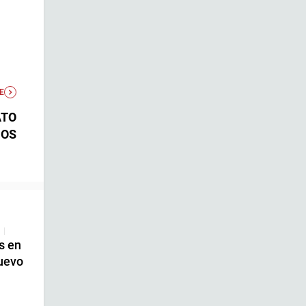
E
ATO
ÑOS
|
s en
uevo