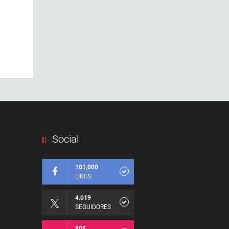
Social
101,000
LIKES
4.019
SEGUIDORES
805