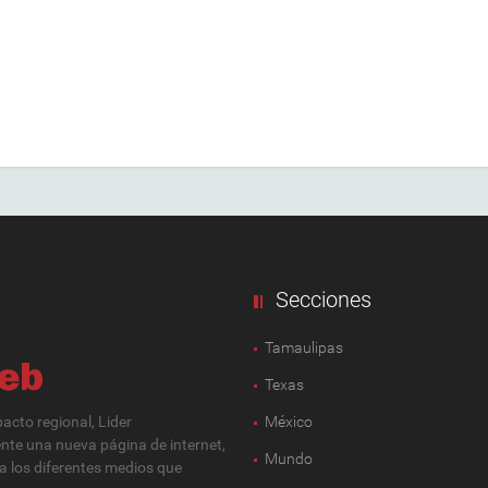
Secciones
Tamaulipas
Texas
cto regional, Lider
México
ente una nueva página de internet,
Mundo
 a los diferentes medios que