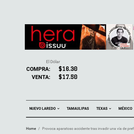
El Dólar
COMPRA:
$16.30
VENTA:
$17.50
NUEVO LAREDO
TEXAS
TAMAULIPAS
MÉXICO
Home
/
Provoca aparatoso accidente tras invadir una vía de pref