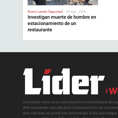
Nuevo Laredo
Seguridad
|
06 Ago , 2026
|
Investigan muerte de hombre en
estacionamiento de un
restaurante
Concebido como una nueva plataforma tecnológica de impa
Web trasciende más allá de lo tradicional al no ser únicam
sino más bien un portal con información al día que integra