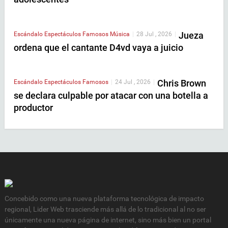
Jueza
Escándalo
Espectáculos
Famosos
Música
|
28 Jul , 2026
|
ordena que el cantante D4vd vaya a juicio
Chris Brown
Escándalo
Espectáculos
Famosos
|
24 Jul , 2026
|
se declara culpable por atacar con una botella a
productor
Concebido como una nueva plataforma tecnológica de impacto
regional, Lider Web trasciende más allá de lo tradicional al no ser
únicamente una nueva página de internet, sino más bien un portal