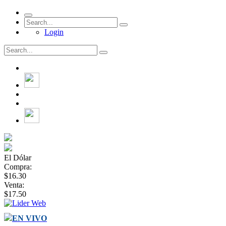
Login
El Dólar
Compra:
$16.30
Venta:
$17.50
EN VIVO