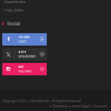
Espectàculos
Vida y Estilo
Social
101,000
LIKES
4.019
SEGUIDORES
805
FOLLOWS
Copyright 2022 - LiderWeb.MX - All Rights Reserved.
Directorio
Aviso legal
Contacto