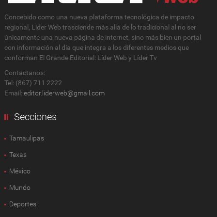
Concebido como una nueva plataforma tecnológica de impacto
regional, Lider Web trasciende más allá de lo tradicional al no ser
únicamente una nueva página de internet, sino más bien un portal
con información al día que integra a los diferentes medios que
conforman El Grande Editorial: Líder Web y Líder Tv
Contactanos:
Tel: (867) 711 2222
Email:
editor.liderweb@gmail.com
Secciones
Tamaulipas
Texas
México
Mundo
Deportes