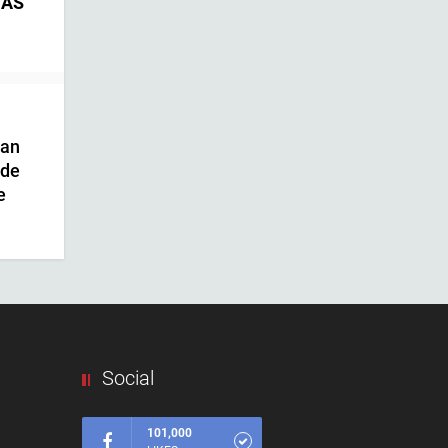
NAS
ban
 de
e
Social
101,000