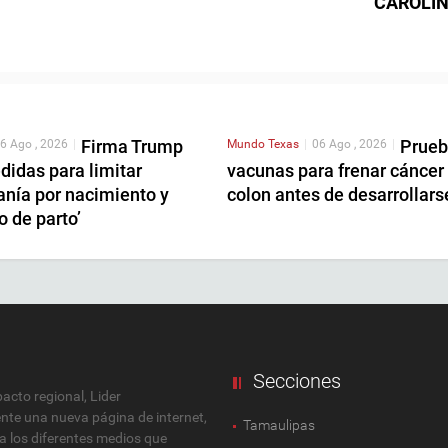
CAROLI
Firma Trump
Prue
6 Ago , 2026
|
Mundo
Texas
|
06 Ago , 2026
|
didas para limitar
vacunas para frenar cáncer
anía por nacimiento y
colon antes de desarrollars
o de parto’
Secciones
cto regional, Lider
ente una nueva página de internet,
Tamaulipas
 a los diferentes medios que