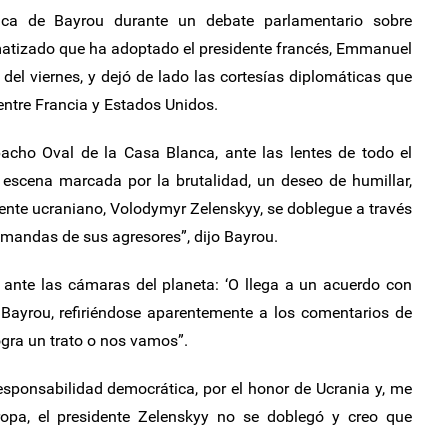
ítica de Bayrou durante un debate parlamentario sobre
matizado que ha adoptado el presidente francés, Emmanuel
el viernes, y dejó de lado las cortesías diplomáticas que
ntre Francia y Estados Unidos.
pacho Oval de la Casa Blanca, ante las lentes de todo el
scena marcada por la brutalidad, un deseo de humillar,
idente ucraniano, Volodymyr Zelenskyy, se doblegue a través
mandas de sus agresores”, dijo Bayrou.
 ante las cámaras del planeta: ‘O llega a un acuerdo con
 Bayrou, refiriéndose aparentemente a los comentarios de
ogra un trato o nos vamos”.
esponsabilidad democrática, por el honor de Ucrania y, me
ropa, el presidente Zelenskyy no se doblegó y creo que