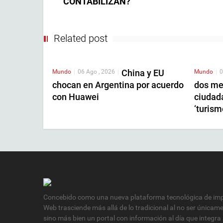
CONTABILIZAN?
Related post
China y EU
Mundo
|
06 Ago , 2026
|
Mundo
|
0
chocan en Argentina por acuerdo
dos me
con Huawei
ciudad
‘turism
Concebido como una nueva plataforma tecnológica de impa
Web trasciende más allá de lo tradicional al no ser únicam
sino más bien un portal con información al día que integra