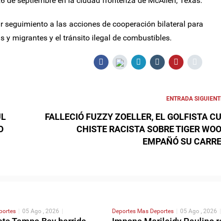
26 de septiembre en la ciudad fronteriza de McAllen, Texas.
ar seguimiento a las acciones de cooperación bilateral para
s y migrantes y el tránsito ilegal de combustibles.
ENTRADA SIGUIENT
UL
FALLECIÓ FUZZY ZOELLER, EL GOLFISTA C
O
CHISTE RACISTA SOBRE TIGER WO
EMPAÑÓ SU CARR
portes
|
05 Ago , 2026
|
Deportes
Mas Deportes
|
05 Ago , 2026
|