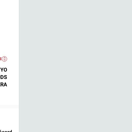
E
UYO
ODS
ERA