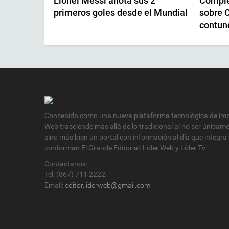
Lionel Messi anota sus 2
Comple
primeros goles desde el Mundial
sobre C
contun
Concebido como una nueva plataforma tecnológica de impa
Web trasciende más allá de lo tradicional al no ser únicam
sino más bien un portal con información al día que integra
conforman El Grande Editorial: Líder Web y Líder Tv
Contactanos:
Tel: (867) 711 2222
Email:
editor.liderweb@gmail.com