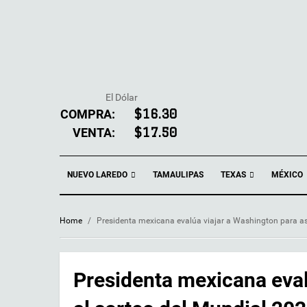
El Dólar
COMPRA:
$16.30
VENTA:
$17.50
NUEVO LAREDO
TEXAS
TAMAULIPAS
MÉXICO
Home
/
Presidenta mexicana evalúa viajar a Washington para asi
Presidenta mexicana eval