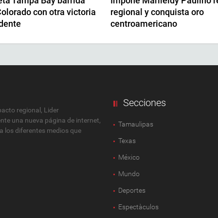
ta Tampa Bay barrida
Impone Marileidy Paulino r
olorado con otra victoria
regional y conquista oro
dente
centroamericano
Secciones
cto regional, Lider
ente una nueva página de internet,
Tamaulipas
 a los diferentes medios que
Texas
México
Mundo
Deportes
Espectàculos