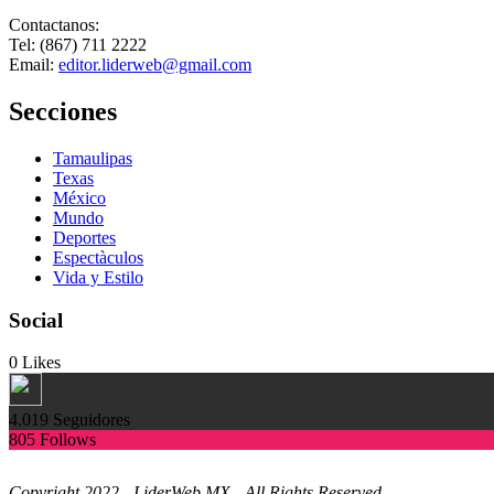
Contactanos:
Tel: (867) 711 2222
Email:
editor.liderweb@gmail.com
Secciones
Tamaulipas
Texas
México
Mundo
Deportes
Espectàculos
Vida y Estilo
Social
0
Likes
4.019
Seguidores
805
Follows
Copyright 2022 - LiderWeb.MX - All Rights Reserved.