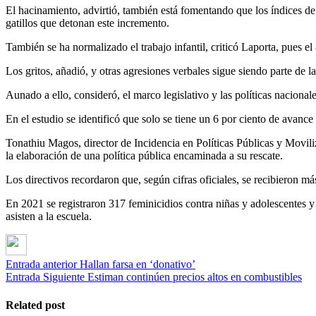
El hacinamiento, advirtió, también está fomentando que los índices de 
gatillos que detonan este incremento.
También se ha normalizado el trabajo infantil, criticó Laporta, pues el
Los gritos, añadió, y otras agresiones verbales sigue siendo parte de l
Aunado a ello, consideró, el marco legislativo y las políticas nacional
En el estudio se identificó que solo se tiene un 6 por ciento de avance
Tonathiu Magos, director de Incidencia en Políticas Públicas y Movili
la elaboración de una política pública encaminada a su rescate.
Los directivos recordaron que, según cifras oficiales, se recibieron m
En 2021 se registraron 317 feminicidios contra niñas y adolescentes 
asisten a la escuela.
Entrada anterior
Hallan farsa en ‘donativo’
Entrada Siguiente
Estiman continúen precios altos en combustibles
Related post