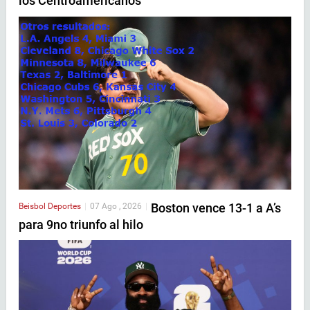
los Centroamericanos
Boston vence 13-1 a A’s
Beisbol
Deportes
|
07 Ago , 2026
|
para 9no triunfo al hilo