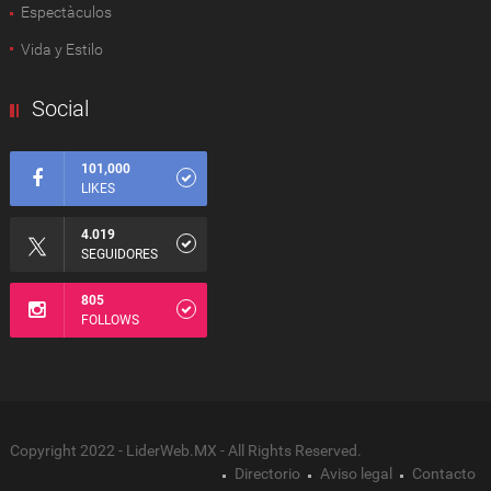
Espectàculos
Vida y Estilo
Social
101,000
LIKES
4.019
SEGUIDORES
805
FOLLOWS
Copyright 2022 - LiderWeb.MX - All Rights Reserved.
Directorio
Aviso legal
Contacto