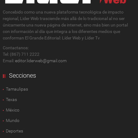
Concebido como una nueva plataforma tecnológica de impacto
regional, Lider Web trasciende más allá de lo tradicional al no ser
únicamente una nueva página de internet, sino más bien un portal
con información al día que integra a los diferentes medios que
conforman El Grande Editorial: Líder Web y Líder Tv
Contactanos:
Tel: (867) 711 2222
Email:
editor.liderweb@gmail.com
Secciones
Tamaulipas
Texas
México
Mundo
Deportes