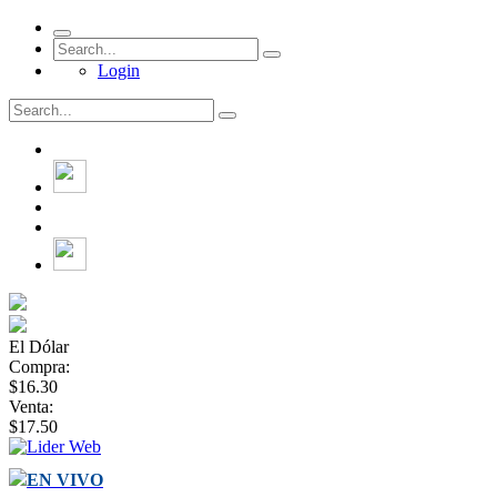
Login
El Dólar
Compra:
$16.30
Venta:
$17.50
EN VIVO