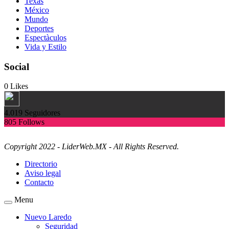
Texas
México
Mundo
Deportes
Espectàculos
Vida y Estilo
Social
0
Likes
4.019
Seguidores
805
Follows
Copyright 2022 - LiderWeb.MX - All Rights Reserved.
Directorio
Aviso legal
Contacto
Menu
Nuevo Laredo
Seguridad