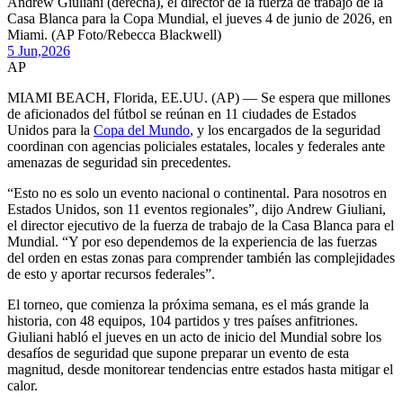
Andrew Giuliani (derecha), el director de la fuerza de trabajo de la
Casa Blanca para la Copa Mundial, el jueves 4 de junio de 2026, en
Miami. (AP Foto/Rebecca Blackwell)
5 Jun,
2026
AP
MIAMI BEACH, Florida, EE.UU. (AP) — Se espera que millones
de aficionados del fútbol se reúnan en 11 ciudades de Estados
Unidos para la
Copa del Mundo
, y los encargados de la seguridad
coordinan con agencias policiales estatales, locales y federales ante
amenazas de seguridad sin precedentes.
“Esto no es solo un evento nacional o continental. Para nosotros en
Estados Unidos, son 11 eventos regionales”, dijo Andrew Giuliani,
el director ejecutivo de la fuerza de trabajo de la Casa Blanca para el
Mundial. “Y por eso dependemos de la experiencia de las fuerzas
del orden en estas zonas para comprender también las complejidades
de esto y aportar recursos federales”.
El torneo, que comienza la próxima semana, es el más grande la
historia, con 48 equipos, 104 partidos y tres países anfitriones.
Giuliani habló el jueves en un acto de inicio del Mundial sobre los
desafíos de seguridad que supone preparar un evento de esta
magnitud, desde monitorear tendencias entre estados hasta mitigar el
calor.