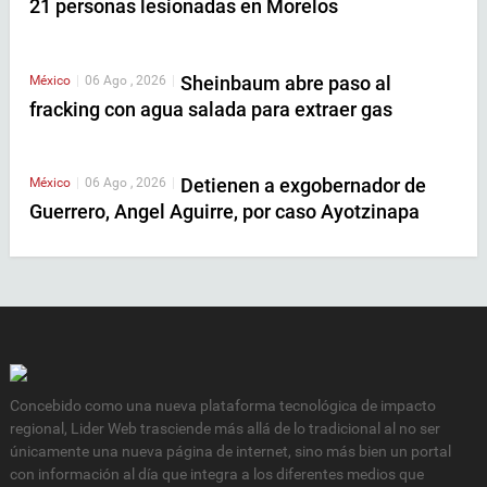
21 personas lesionadas en Morelos
Sheinbaum abre paso al
México
|
06 Ago , 2026
|
fracking con agua salada para extraer gas
Detienen a exgobernador de
México
|
06 Ago , 2026
|
Guerrero, Angel Aguirre, por caso Ayotzinapa
Concebido como una nueva plataforma tecnológica de impacto
regional, Lider Web trasciende más allá de lo tradicional al no ser
únicamente una nueva página de internet, sino más bien un portal
con información al día que integra a los diferentes medios que