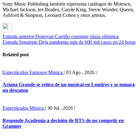
Sony Music Publishing también representa catálogos de Motown,
Michael Jackson, los Beatles, Carole King, Stevie Wonder, Queen,
Ashford & Simpson, Leonard Cohen y otros artistas.
Entrada anterior
Donovan Carrillo consigue plaza olímpica
Entrada Siguiente
Deja pandemia más de 600 mil casos en 24 horas
Related post
Espectáculos
Famosos
Música
|
03 Ago , 2026
|
Ariana Grande se retira de un musical en Londres y se tomará
un descanso
Espectáculos
Música
|
30 Jul , 2026
|
Responde Academia a decisión de BTS de no competir en
Grammy