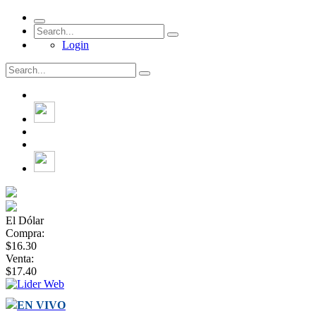
Login
El Dólar
Compra:
$16.30
Venta:
$17.40
EN VIVO