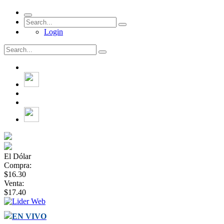
Login
El Dólar
Compra:
$16.30
Venta:
$17.40
EN VIVO