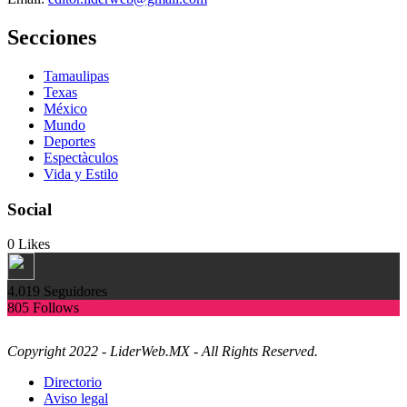
Secciones
Tamaulipas
Texas
México
Mundo
Deportes
Espectàculos
Vida y Estilo
Social
0
Likes
4.019
Seguidores
805
Follows
Copyright 2022 - LiderWeb.MX - All Rights Reserved.
Directorio
Aviso legal