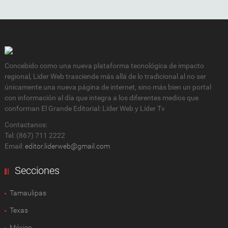
Concebido como una nueva plataforma tecnológica de impacto
regional, Lider Web trasciende más allá de lo tradicional al no ser
únicamente una nueva página de internet, sino más bien un portal
con información al día que integra a los diferentes medios que
conforman El Grande Editorial: Líder Web y Líder Tv
Contactanos:
Tel: (867) 711 2222
Email:
editor.liderweb@gmail.com
Secciones
Tamaulipas
Texas
México