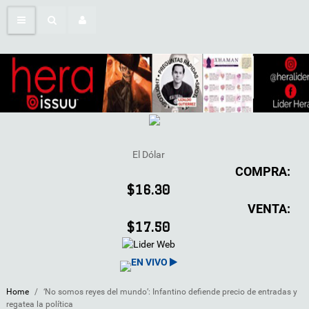
El Dólar
COMPRA:
$16.30
VENTA:
$17.50
EN VIVO
Home
/
‘No somos reyes del mundo’: Infantino defiende precio de entradas y
regatea la política