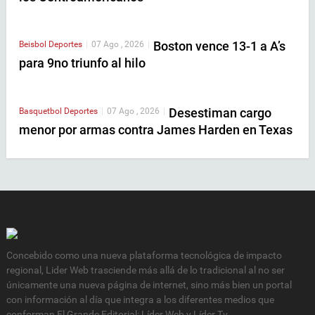
Boston vence 13-1 a A’s
Beisbol
Deportes
|
07 Ago , 2026
|
para 9no triunfo al hilo
Desestiman cargo
Basquetbol
Deportes
|
07 Ago , 2026
|
menor por armas contra James Harden en Texas
Concebido como una nueva plataforma tecnológica de impacto
regional, Lider Web trasciende más allá de lo tradicional al no ser
únicamente una nueva página de internet, sino más bien un portal
con información al día que integra a los diferentes medios que
conforman El Grande Editorial: Líder Web y Líder Tv