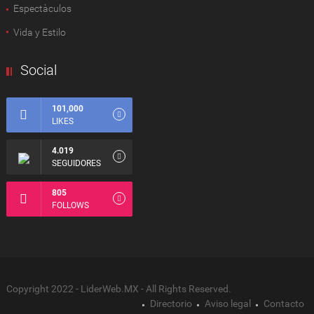
Espectàculos
Vida y Estilo
Social
101,000
LIKES
4.019
SEGUIDORES
805
FOLLOWS
Copyright 2022 - LiderWeb.MX - All Rights Reserved.
Directorio
Aviso legal
Contacto