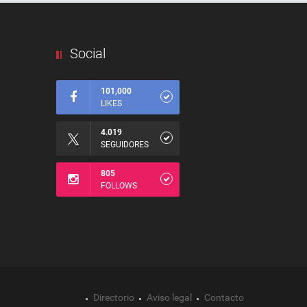
Social
101,000
LIKES
4.019
SEGUIDORES
805
FOLLOWS
Directorio
Aviso legal
Contacto