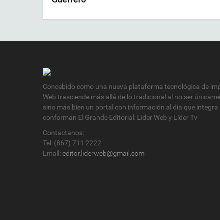
Concebido como una nueva plataforma tecnológica de impa
Web trasciende más allá de lo tradicional al no ser únicam
sino más bien un portal con información al día que integra
conforman El Grande Editorial: Líder Web y Líder Tv
Contactanos:
Tel: (867) 711 2222
Email:
editor.liderweb@gmail.com