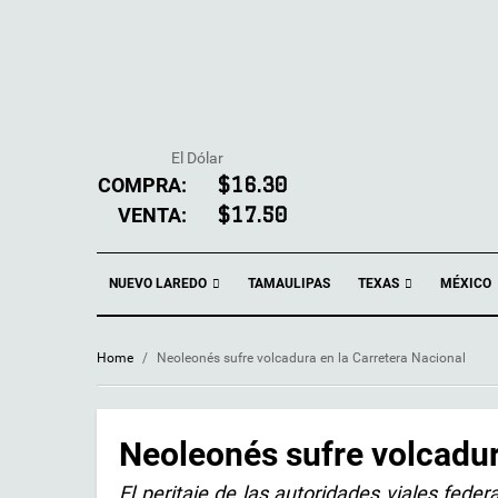
El Dólar
COMPRA:
$16.30
VENTA:
$17.50
NUEVO LAREDO
TEXAS
TAMAULIPAS
MÉXICO
Home
/
Neoleonés sufre volcadura en la Carretera Nacional
Neoleonés sufre volcadur
El peritaje de las autoridades viales fede