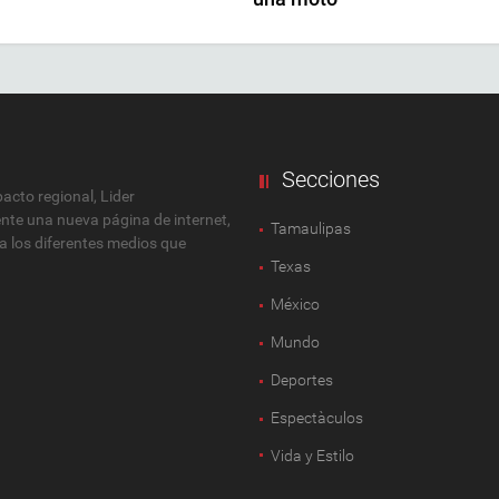
Secciones
cto regional, Lider
ente una nueva página de internet,
Tamaulipas
 a los diferentes medios que
Texas
México
Mundo
Deportes
Espectàculos
Vida y Estilo