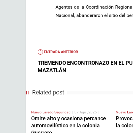
Agentes de la Coordinación Regional
Nacional, abanderaron el sitio del pe
ENTRADA ANTERIOR
TREMENDO ENCONTRONAZO EN EL P
MAZATLÁN
Related post
Nuevo Laredo
Seguridad
|
07 Ago , 2026
|
Nuevo La
Omite alto y ocasiona percance
Provoca
automovilístico en la colonia
la col
Guerrero