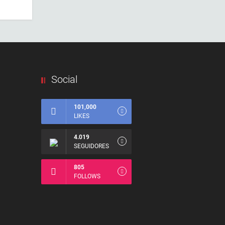
Social
101,000
LIKES
4.019
SEGUIDORES
805
FOLLOWS