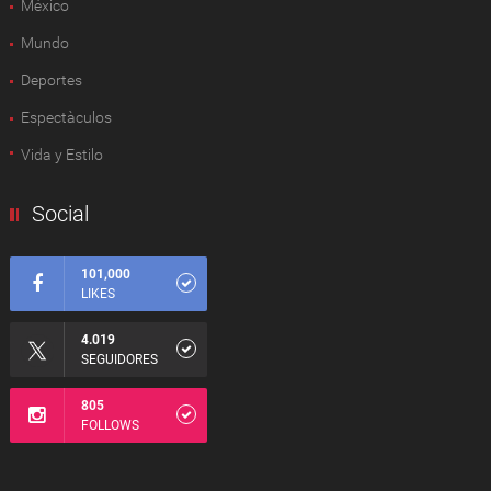
México
Mundo
Deportes
Espectàculos
Vida y Estilo
Social
101,000
LIKES
4.019
SEGUIDORES
805
FOLLOWS