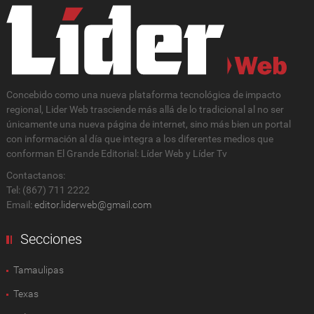
Concebido como una nueva plataforma tecnológica de impacto
regional, Lider Web trasciende más allá de lo tradicional al no ser
únicamente una nueva página de internet, sino más bien un portal
con información al día que integra a los diferentes medios que
conforman El Grande Editorial: Líder Web y Líder Tv
Contactanos:
Tel: (867) 711 2222
Email:
editor.liderweb@gmail.com
Secciones
Tamaulipas
Texas