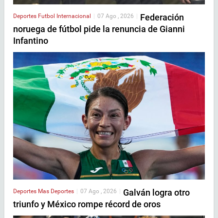
Federación
Deportes
Futbol Internacional
|
07 Ago , 2026
|
noruega de fútbol pide la renuncia de Gianni
Infantino
Galván logra otro
Deportes
Mas Deportes
|
07 Ago , 2026
|
triunfo y México rompe récord de oros