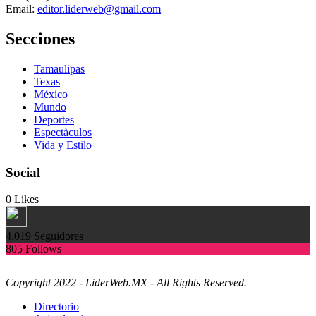
Email:
editor.liderweb@gmail.com
Secciones
Tamaulipas
Texas
México
Mundo
Deportes
Espectàculos
Vida y Estilo
Social
0
Likes
4.019
Seguidores
805
Follows
Copyright 2022 - LiderWeb.MX - All Rights Reserved.
Directorio