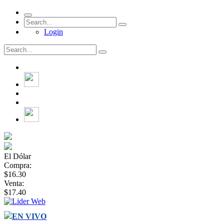
Login
El Dólar
Compra:
$16.30
Venta:
$17.40
EN VIVO