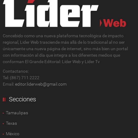
Concebido como una nueva plataforma tecnológica de impacto
regional, Lider Web trasciende más allá de lo tradicional al no ser
únicamente una nueva página de internet, sino más bien un portal
con información al día que integra a los diferentes medios que
conforman El Grande Editorial: Líder Web y Líder Tv
Contactanos:
Tel: (867) 711 2222
Email:
editor.liderweb@gmail.com
Secciones
Tamaulipas
Texas
México